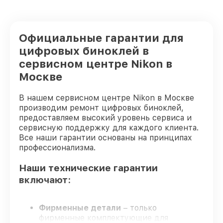
Восстановление после попадания влаги
от 1300₽
цифрового бинокля Nikon
Официальные гарантии для
Замена ключей управления цифрового
от 600₽
бинокля Nikon
цифровых биноклей в
сервисном центре Nikon в
Замена микросхемы логики цифрового
от 1300₽
бинокля Nikon
Москве
Юстировка бинокля цифрового бинокля
от 2000₽
В нашем сервисном центре Nikon в Москве
Nikon
производим ремонт цифровых биноклей,
предоставляем высокий уровень сервиса и
сервисную поддержку для каждого клиента.
Все наши гарантии основаны на принципах
профессионализма.
Наши технические гарантии
включают:
Фирменные детали
– только
фирменные комплектующие для