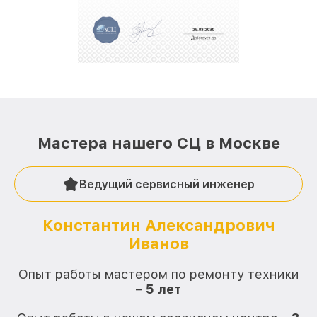
положительные отзывы и обрели отличную
репутацию. Мы постоянно совершенствуемся и
стараемся каждый день делать наш сервис еще
лучше!
Мастера нашего СЦ в Москве
Ведущий сервисный инженер
Константин Александрович
Иванов
О
Опыт работы мастером по ремонту техники
–
5 лет
О