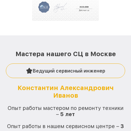
репутацию. Мы постоянно совершенствуемся и
стараемся каждый день делать наш сервис еще
лучше!
Мастера нашего СЦ в Москве
Ведущий сервисный инженер
Константин Александрович
Иванов
О
Опыт работы мастером по ремонту техники
–
5 лет
О
Опыт работы в нашем сервисном центре –
3