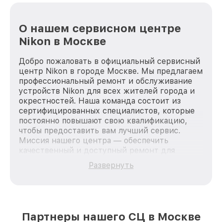
О нашем сервисном центре
Nikon в Москве
Добро пожаловать в официальный сервисный
центр Nikon в городе Москве. Мы предлагаем
профессиональный ремонт и обслуживание
устройств Nikon для всех жителей города и
окрестностей. Наша команда состоит из
сертифицированных специалистов, которые
постоянно повышают свою квалификацию,
чтобы предоставить вам лучший сервис.
Миссия нашего центра — обеспечить
качественный и доступный ремонт для
каждого пользователя продукции Nikon, вне
Развернуть
зависимости от сложности поломки. Мы
стремимся к тому, чтобы каждый клиент был
удовлетворен скоростью и качеством
предоставляемых услуг. Наша цель — стать
лучшим сервисным центром Nikon в городе
Партнеры нашего СЦ в Москве
Москве, постоянно повышая уровень доверия