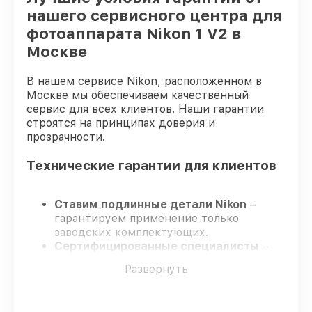
нашего сервисного центра для
фотоаппарата Nikon 1 V2 в
Москве
В нашем сервисе Nikon, расположенном в
Москве мы обеспечиваем качественный
сервис для всех клиентов. Наши гарантии
строятся на принципах доверия и
прозрачности.
Технические гарантии для клиентов
Ставим подлинные детали Nikon
–
гарантируем применение только
заводских комплектующих.
Сертифицированные специалисты
–
проходят постоянное обучение, что
Развернуть
гарантирует качество выполняемых
работ.
Соблюдаем сроки ремонта
– ремонт