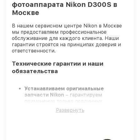
фотоаппарата Nikon D300S в
Москве
В нашем сервисном центре Nikon в Москве
мы предоставляем профессиональное
обслуживание для каждого клиента. Наши
гарантии строятся на принципах доверия и
ответственности.
Технические гарантии и наши
обязательства
Устанавливаем оригинальные
запчасти Nikon
– гарантируем
применение только подлинных
комплектующих.
Развернуть
Опытные инженеры
– проходят строгий
отбор, что подтверждает уровень их
профессионализма.
Всегда выполняем ремонт вовремя
–
ремонт фотоаппарата Nikon D300S без