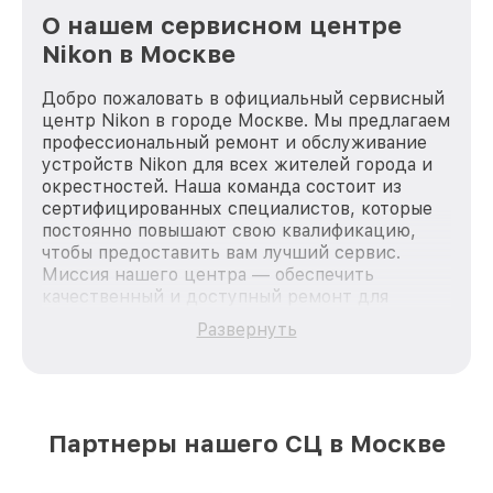
О нашем сервисном центре
Nikon в Москве
Добро пожаловать в официальный сервисный
центр Nikon в городе Москве. Мы предлагаем
профессиональный ремонт и обслуживание
устройств Nikon для всех жителей города и
окрестностей. Наша команда состоит из
сертифицированных специалистов, которые
постоянно повышают свою квалификацию,
чтобы предоставить вам лучший сервис.
Миссия нашего центра — обеспечить
качественный и доступный ремонт для
каждого пользователя продукции Nikon, вне
Развернуть
зависимости от сложности поломки. Мы
стремимся к тому, чтобы каждый клиент был
удовлетворен скоростью и качеством
предоставляемых услуг. Наша цель — стать
лучшим сервисным центром Nikon в городе
Партнеры нашего СЦ в Москве
Москве, постоянно повышая уровень доверия
и лояльности наших клиентов.