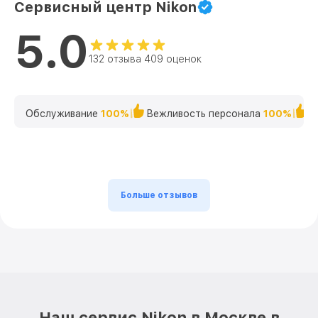
Сервисный центр Nikon
5.0
132 отзыва 409 оценок
Обслуживание
100%
Вежливость персонала
100%
К
Больше отзывов
Наш сервис Nikon в Москве в