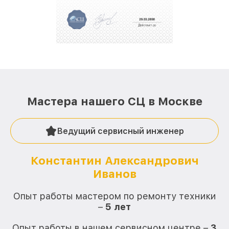
репутацию. Мы постоянно совершенствуемся и
стараемся каждый день делать наш сервис еще
лучше!
Мастера нашего СЦ в Москве
Ведущий сервисный инженер
Константин Александрович
Иванов
О
Опыт работы мастером по ремонту техники
–
5 лет
О
Опыт работы в нашем сервисном центре –
3