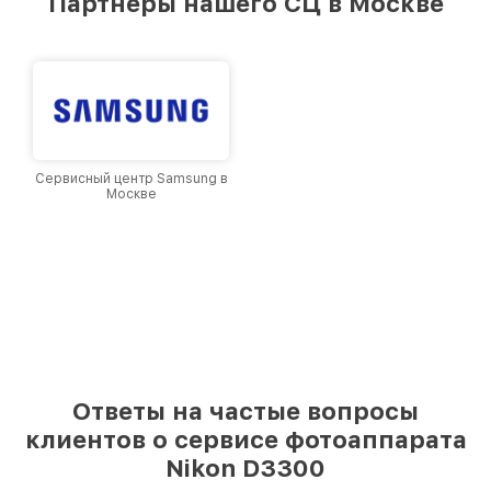
Партнеры нашего СЦ в Москве
Москве, постоянно повышая уровень доверия
и лояльности наших клиентов.
Сервисный центр Samsung в
Москве
Ответы на частые вопросы
клиентов о сервисе фотоаппарата
Nikon D3300