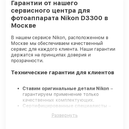
Гарантии от нашего
сервисного центра для
фотоаппарата Nikon D3300 в
Москве
В нашем сервисе Nikon, расположенном в
Москве мы обеспечиваем качественный
сервис для каждого клиента. Наши гарантии
держатся на принципах доверия и
прозрачности.
Технические гарантии для клиентов
Ставим оригинальные детали Nikon
–
гарантируем применение только
качественных комплектующих.
Сертифицированные специалисты
–
проходят строгий отбор, что
Развернуть
обеспечивает надёжную работу
устройства после ремонта.
Соблюдаем сроки ремонта
– ремонт