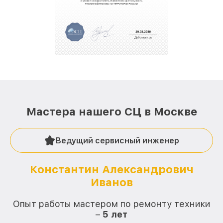
За годы своей деятельности мы получали только
положительные отзывы и обрели отличную
репутацию. Мы постоянно совершенствуемся и
стараемся каждый день делать наш сервис еще
лучше!
Мастера нашего СЦ в Москве
Ведущий сервисный инженер
Константин Александрович
Иванов
О
Опыт работы мастером по ремонту техники
–
5 лет
О