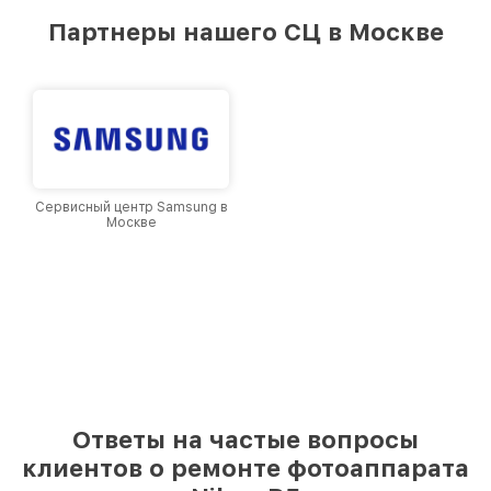
лучшим сервисным центром Nikon в городе
Партнеры нашего СЦ в Москве
Москве, постоянно повышая уровень доверия
и лояльности наших клиентов.
Сервисный центр Samsung в
Москве
Ответы на частые вопросы
клиентов о ремонте фотоаппарата