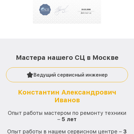
репутацию. Мы постоянно совершенствуемся и
стараемся каждый день делать наш сервис еще
лучше!
Мастера нашего СЦ в Москве
Ведущий сервисный инженер
Константин Александрович
Иванов
О
Опыт работы мастером по ремонту техники
–
5 лет
О
Опыт работы в нашем сервисном центре –
3