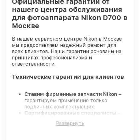
Официальные гарантии от
нашего центра обслуживания
для фотоаппарата Nikon D700 в
Москве
В нашем сервисном центре Nikon в Москве
мы предоставляем надёжный ремонт для
всех клиентов. Наши гарантии основаны на
принципах профессионализма и
ответственности.
Технические гарантии для клиентов
Ставим фирменные запчасти Nikon
–
гарантируем применение только
подлинных комплектующих.
Сертифицированные специалисты
–
проходят постоянное обучение, что
Развернуть
обеспечивает надёжную работу
устройства после ремонта.
Всегда выполняем ремонт вовремя
–