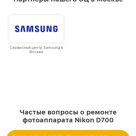
Москве, постоянно повышая уровень доверия
и лояльности наших клиентов.
Сервисный центр Samsung в
Москве
Частые вопросы о ремонте
фотоаппарата Nikon D700