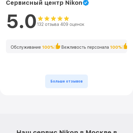
Сервисный центр Nikon
5.0
132 отзыва 409 оценок
Обслуживание
100%
Вежливость персонала
100%
К
Больше отзывов
Наш сервис Nikon в Москве в