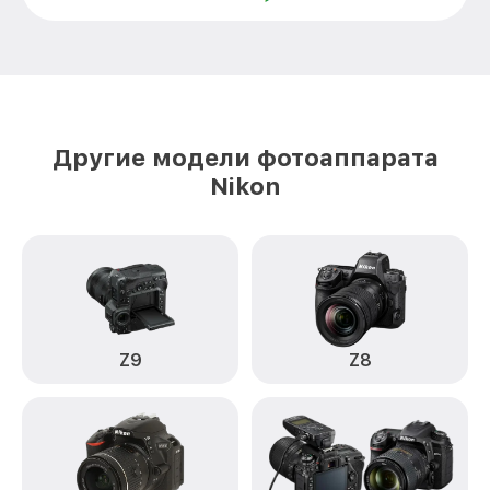
Замена корпуса D810 Nikon
от 2200₽
Замена CCD/CMOS матрицы D810 Nikon
от 4300₽
Замена затвора D810 Nikon
от 2300₽
Замена материнской платы D810 Nikon
от 3300₽
Другие модели фотоаппарата
Замена платы отсека карты памяти
Nikon
от 3800₽
D810 Nikon
Устранение битых пикселей на
от 3900₽
CCD/CMOS матрице D810 Nikon
Чистка CCD/CMOS матрицы D810 Nikon
от 3500₽
Замена байонета D810 Nikon
от 3400₽
Z9
Z8
Замена кнопки включения D810 Nikon
от 2100₽
Замена микрофона D810 Nikon
от 2700₽
Замена аккумулятора D810 Nikon
от 500₽