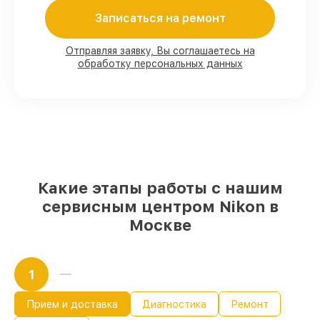
90%
комплектующих для фотоаппаратов
Записаться на ремонт
имеются в наличии или быстро
поставляются
Качественные реплики и
Отправляя заявку, Вы соглашаетесь на
обработку персональных данных
оригинальные детали по вашему
выбору
– для любого бюджета
85%
работ за 1–2 часа, если мастер
приступает к восстановлению сразу
Какие этапы работы с нашим
сервисным центром Nikon в
Москве
1
Прием и доставка
Диагностика
Ремонт