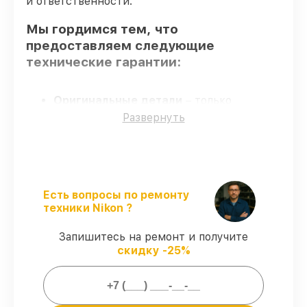
и ответственности.
Мы гордимся тем, что
предоставляем следующие
технические гарантии:
Оригинальные детали
– только
подлинные комплектующие.
Развернуть
Опытные мастера
– мастера проходят
строгий отбор и регулярное обучение.
Выполнение работ вовремя
–
гарантируем завершение работ без
задержек.
Есть вопросы по ремонту
Подтвержденная гарантия
– все
техники Nikon ?
работы по восстановлению проводятся с
официальной гарантией.
Запишитесь на ремонт и получите
скидку -25%
Мы гарантируем:
80%
работ в вашем присутствии