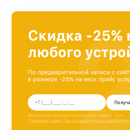
Скидка -25% 
любого устро
По предварительной записи с сайт
в размере -25% на весь прайс усл
Получ
Запишитесь на ремонт и получите скидку -25%
Отправляя заявку, Вы соглашаетесь на обработку