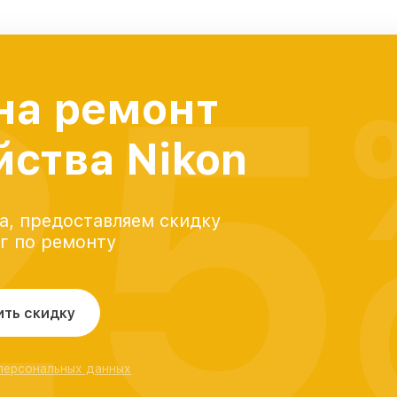
25
на ремонт
йства Nikon
а, предоставляем скидку
уг по ремонту
ить скидку
 персональных данных