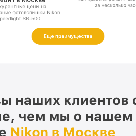
монт в Москве
за несколько час
курентные цены на
ание фотовспышки Nikon
peedlight SB-500
Еще преимущества
ы наших клиентов 
е, чем мы о нашем
ре
Nikon в Москве