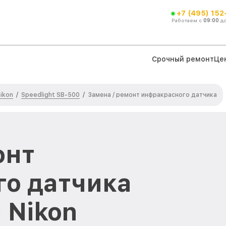
+7 (495) 152
Работаем с
09:00
д
Срочный ремонт
Це
ikon
Speedlight SB-500
/
/
Замена / ремонт инфракрасного датчика
онт
о датчика
 Nikon