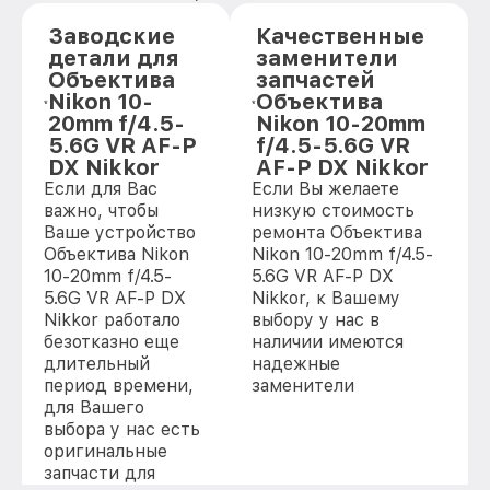
Заводские
Качественные
детали для
заменители
Объектива
запчастей
Nikon 10-
Объектива
20mm f/4.5-
Nikon 10-20mm
5.6G VR AF-P
f/4.5-5.6G VR
DX Nikkor
AF-P DX Nikkor
Если для Вас
Если Вы желаете
важно, чтобы
низкую стоимость
Ваше устройство
ремонта Объектива
Объектива Nikon
Nikon 10-20mm f/4.5-
10-20mm f/4.5-
5.6G VR AF-P DX
5.6G VR AF-P DX
Nikkor, к Вашему
Nikkor работало
выбору у нас в
безотказно еще
наличии имеются
длительный
надежные
период времени,
заменители
для Вашего
выбора у нас есть
оригинальные
запчасти для