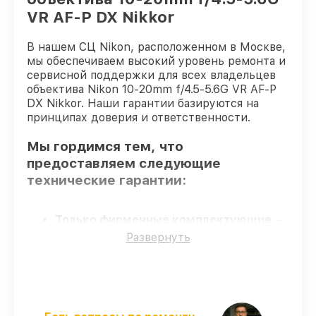
VR AF-P DX Nikkor
В нашем СЦ Nikon, расположенном в Москве,
мы обеспечиваем высокий уровень ремонта и
сервисной поддержки для всех владельцев
объектива Nikon 10-20mm f/4.5-5.6G VR AF-P
DX Nikkor. Наши гарантии базируются на
принципах доверия и ответственности.
Мы гордимся тем, что
предоставляем следующие
технические гарантии:
Только фирменные комплектующие
–
для всех видов сервиса применяются
Развернуть
исключительно оригинальные детали.
Квалифицированные специалисты
–
мастера проходят строгий отбор и
регулярное обучение.
Соблюдение сроков починки
–