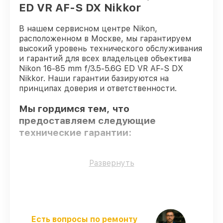
ED VR AF-S DX Nikkor
В нашем сервисном центре Nikon,
расположенном в Москве, мы гарантируем
высокий уровень технического обслуживания
и гарантий для всех владельцев объектива
Nikon 16-85 mm f/3.5-5.6G ED VR AF-S DX
Nikkor. Наши гарантии базируются на
принципах доверия и ответственности.
Мы гордимся тем, что
предоставляем следующие
технические гарантии:
Только фирменные комплектующие
–
Развернуть
для всех видов сервиса применяются
исключительно оригинальные детали.
Сертифицированные инженеры
–
мастера проходят строгий отбор и
регулярное обучение.
Есть вопросы по ремонту
Соблюдение сроков починки
–