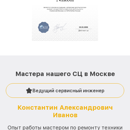
полной сохранности и бесплатно.
За годы своей деятельности мы получали только
положительные отзывы и обрели отличную
репутацию. Мы постоянно совершенствуемся и
стараемся каждый день делать наш сервис еще
лучше!
Мастера нашего СЦ в Москве
Ведущий сервисный инженер
Константин Александрович
Иванов
О
Опыт работы мастером по ремонту техники