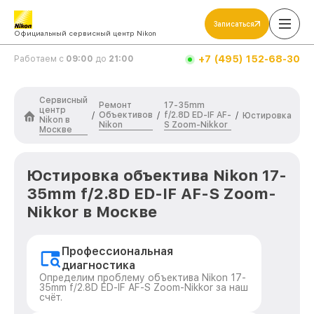
Записаться
Официальный сервисный центр Nikon
+7 (495) 152-68-30
Работаем с
09:00
до
21:00
Сервисный
Ремонт
17-35mm
центр
Объективов
f/2.8D ED-IF AF-
/
/
/
Юстировка
Nikon в
Nikon
S Zoom-Nikkor
Москве
Юстировка объектива Nikon 17-
35mm f/2.8D ED-IF AF-S Zoom-
Nikkor в Москве
Профессиональная
диагностика
Определим проблему объектива Nikon 17-
35mm f/2.8D ED-IF AF-S Zoom-Nikkor за наш
счёт.