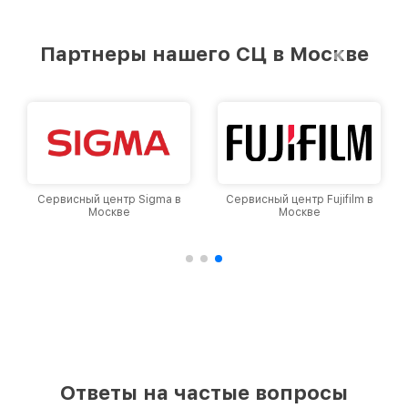
удовлетворен скоростью и качеством
предоставляемых услуг. Наша цель — стать
лучшим сервисным центром Nikon в городе
Партнеры нашего СЦ в Москве
Москве, постоянно повышая уровень доверия
и лояльности наших клиентов.
Сервисный центр Sigma в
Сервисный центр Fujifilm в
Москве
Москве
Ответы на частые вопросы