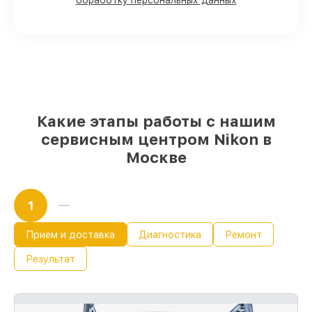
обработку персональных данных
поступают оперативно
Фирменные детали Nikon и
проверенные реплики
– с учётом любых
финансовых возможностей
85%
ремонтов исполняются за 1–2 часа,
если мастер приступает к ремонту сразу
Какие этапы работы с нашим
сервисным центром Nikon в
Москве
1
Прием и доставка
Диагностика
Ремонт
Результат