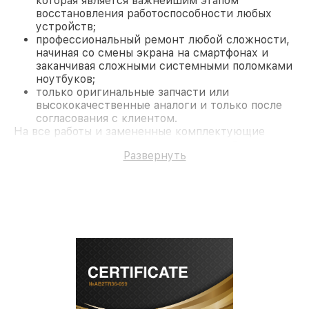
которая является важнейшим этапом
восстановления работоспособности любых
устройств;
профессиональный ремонт любой сложности,
начиная со смены экрана на смартфонах и
заканчивая сложными системными поломками
ноутбуков;
только оригинальные запчасти или
высококачественные аналоги и только после
согласования с клиентом.
На все работы и замененные комплектующие
предоставляется длительная гарантия. В случае
Развернуть
поломки по условиям гарантии, мы бесплатно
исправим ситуацию.
Наши преимущества
Преимуществами нашего сервисного центра
Nikon в Москве являются:
лучшие специалисты с многолетним опытом и
безупречной репутацией;
современное оборудование и
лицензированное ПО в ремонтно-
диагностических мастерских;
собственный склад комплектующих, что
позволяет сократить сроки