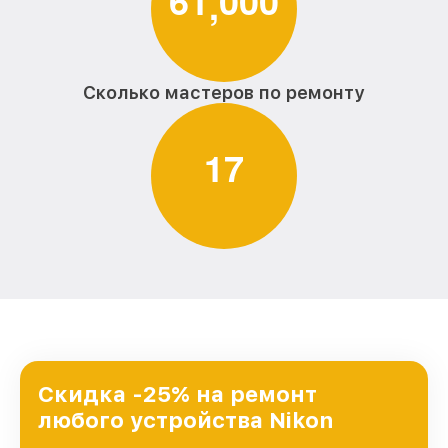
6
1
0
0
0
,
Сколько мастеров по ремонту
1
7
Скидка -25% на ремонт
любого устройства Nikon