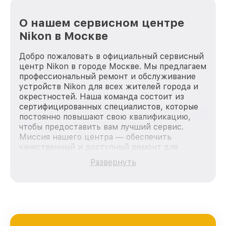
О нашем сервисном центре
Nikon в Москве
Добро пожаловать в официальный сервисный
центр Nikon в городе Москве. Мы предлагаем
профессиональный ремонт и обслуживание
устройств Nikon для всех жителей города и
окрестностей. Наша команда состоит из
сертифицированных специалистов, которые
постоянно повышают свою квалификацию,
чтобы предоставить вам лучший сервис.
Миссия нашего центра — обеспечить
качественный и доступный ремонт для
каждого пользователя продукции Nikon, вне
Развернуть
зависимости от сложности поломки. Мы
стремимся к тому, чтобы каждый клиент был
удовлетворен скоростью и качеством
предоставляемых услуг. Наша цель — стать
лучшим сервисным центром Nikon в городе
Москве, постоянно повышая уровень доверия