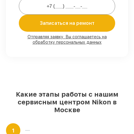
гарантийное сопровождение после
починки.
Записаться на ремонт
Мы гарантируем:
Отправляя заявку, Вы соглашаетесь на
обработку персональных данных
80%
работ с возможностью наблюдения
90%
комплектующих для объективов на
складе или доступны для срочного
заказа
Качественные реплики и
оригинальные детали по вашему
выбору
– под любые финансовые
возможности
85%
работ за 1–2 часа, если мастер
Какие этапы работы с нашим
приступает к восстановлению сразу
сервисным центром Nikon в
Москве
1