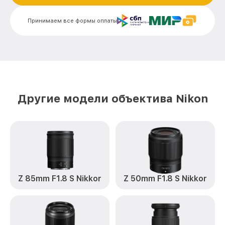
от 900₽
Nikkor Nikon
Принимаем все формы оплаты
Устранение механических повреждений
от 900₽
28mm f/1.8G AF-S Nikkor Nikon
Замена переходных шлейфов 28mm
от 1200₽
f/1.8G AF-S Nikkor Nikon
Ремонт узла автофокуса 28mm f/1.8G
от 1150₽
AF-S Nikkor Nikon
Другие модели объектива Nikon
Замена электронной платы 28mm f/1.8G
от 500₽
AF-S Nikkor Nikon
Замена узла диафрагмы 28mm f/1.8G
от 1200₽
AF-S Nikkor Nikon
Замена мотора 28mm f/1.8G AF-S Nikkor
от 1800₽
Nikon
Z 85mm F1.8 S Nikkor
Z 50mm F1.8 S Nikkor
Настройка автофокуса 28mm f/1.8G AF-
от 1100₽
S Nikkor Nikon
Замена корпуса 28mm f/1.8G AF-S
от 400₽
Nikkor Nikon