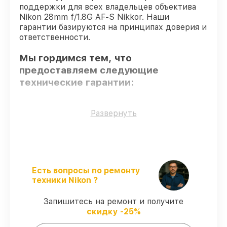
поддержки для всех владельцев объектива
Nikon 28mm f/1.8G AF-S Nikkor. Наши
гарантии базируются на принципах доверия и
ответственности.
Мы гордимся тем, что
предоставляем следующие
технические гарантии:
Использование оригинальных
Развернуть
запчастей
– гарантируем использование
фирменных запчастей для обслуживания.
Квалифицированные специалисты
–
все работники проходят обязательное
обучение и ежегодную аттестацию, что
Есть вопросы по ремонту
подтверждает их уровень мастерства.
техники Nikon ?
Выполнение работ вовремя
–
гарантируем завершение работ без
Запишитесь на ремонт и получите
задержек.
скидку -25%
Подтвержденная гарантия
–
предоставляем официальное