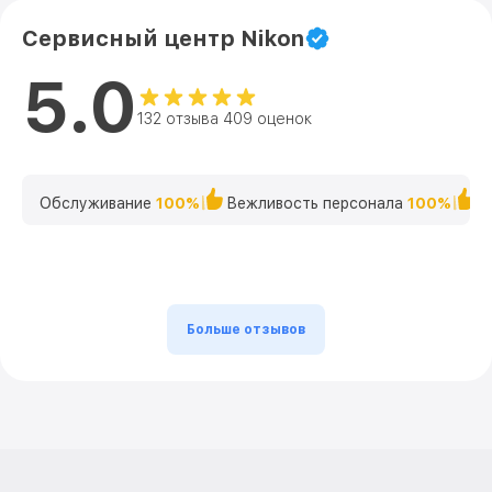
Замена передней группы линз 28mm
от 700₽
Сервисный центр Nikon
f/1.8G AF-S Nikkor Nikon
5.0
Замена светофильтра 28mm f/1.8G AF-S
от 900₽
Nikkor Nikon
132 отзыва 409 оценок
Обслуживание
100%
Вежливость персонала
100%
К
Больше отзывов