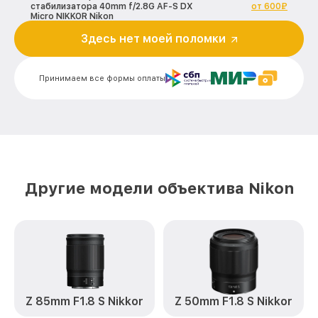
стабилизатора 40mm f/2.8G AF-S DX
от 600₽
Micro NIKKOR Nikon
Здесь нет моей поломки
Ремонт электроники 40mm f/2.8G AF-S
от 900₽
DX Micro NIKKOR Nikon
Принимаем все формы оплаты
Устранение механических повреждений
от 900₽
40mm f/2.8G AF-S DX Micro NIKKOR Nikon
Замена переходных шлейфов 40mm
от 1200₽
f/2.8G AF-S DX Micro NIKKOR Nikon
Ремонт узла автофокуса 40mm f/2.8G
от 1150₽
AF-S DX Micro NIKKOR Nikon
Другие модели объектива Nikon
Замена электронной платы 40mm f/2.8G
от 500₽
AF-S DX Micro NIKKOR Nikon
Замена узла диафрагмы 40mm f/2.8G
от 1200₽
AF-S DX Micro NIKKOR Nikon
Замена мотора 40mm f/2.8G AF-S DX
от 1800₽
Micro NIKKOR Nikon
Z 85mm F1.8 S Nikkor
Z 50mm F1.8 S Nikkor
Настройка автофокуса 40mm f/2.8G AF-