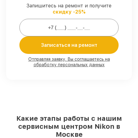
Запишитесь на ремонт и получите
Гарантийное обслуживание
–
скидку -25%
предоставляем официальное
гарантийное сопровождение после
починки.
Мы гарантируем:
Записаться на ремонт
80%
работ с возможностью наблюдения
Отправляя заявку, Вы соглашаетесь на
обработку персональных данных
90%
комплектующих для объективов
имеются в наличии или доступны для
срочного заказа
Качественные реплики и
оригинальные детали по вашему
выбору
– с учётом всех запросов
85%
работ в течение пары часов, если
мастер приступает к восстановлению
сразу
Какие этапы работы с нашим
сервисным центром Nikon в
Москве