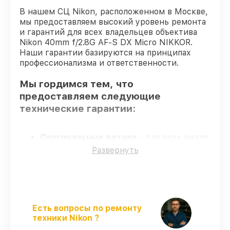
В нашем СЦ Nikon, расположенном в Москве,
мы предоставляем высокий уровень ремонта
и гарантий для всех владельцев объектива
Nikon 40mm f/2.8G AF-S DX Micro NIKKOR.
Наши гарантии базируются на принципах
профессионализма и ответственности.
Мы гордимся тем, что
предоставляем следующие
технические гарантии:
Оригинальные детали
– для всех видов
сервиса применяются исключительно
Развернуть
оригинальные детали.
Сертифицированные инженеры
– все
работники проходят обязательное
обучение и ежегодную аттестацию, что
подтверждает их уровень мастерства.
Есть вопросы по ремонту
Выполнение работ вовремя
–
техники Nikon ?
гарантируем завершение работ без
задержек.