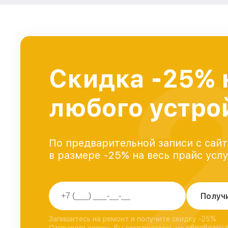
Скидка -25% 
любого устро
По предварительной записи с сайт
в размере -25% на весь прайс усл
Получ
Запишитесь на ремонт и получите скидку -25%