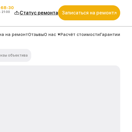
-68-30
о
21:00
Статус ремонта
Записаться на ремонт
на на ремонт
Отзывы
О нас
Расчёт стоимости
Гарантии
инзы объектива