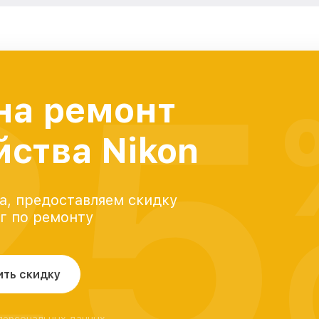
25
на ремонт
йства Nikon
а, предоставляем скидку
уг по ремонту
ить скидку