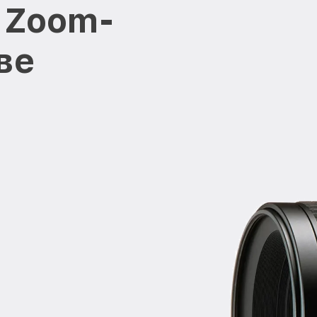
 Zoom-
ве