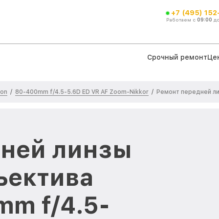
+7 (495) 152
Работаем с
09:00
д
Срочный ремонт
Це
kon
80-400mm f/4.5-5.6D ED VR AF Zoom-Nikkor
/
/
Ремонт передней л
дней линзы
ъектива
mm f/4.5-