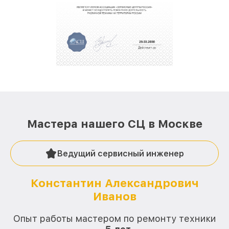
полной сохранности и бесплатно.
За годы своей деятельности мы получали только
положительные отзывы и обрели отличную
репутацию. Мы постоянно совершенствуемся и
стараемся каждый день делать наш сервис еще
лучше!
Мастера нашего СЦ в Москве
Ведущий сервисный инженер
Константин Александрович
Иванов
О
Опыт работы мастером по ремонту техники