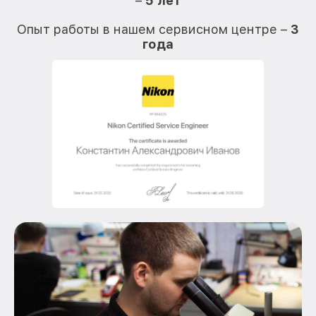
–
5 лет
О
Опыт работы в нашем сервисном центре –
3
года