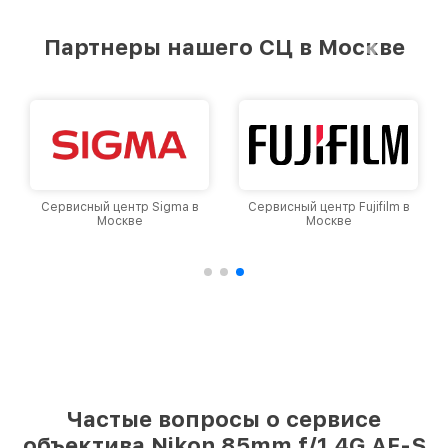
предоставляемых услуг. Наша цель — стать
лучшим сервисным центром Nikon в городе
Партнеры нашего СЦ в Москве
Москве, постоянно повышая уровень доверия
и лояльности наших клиентов.
Сервисный центр Sigma в
Сервисный центр Fujifilm в
Москве
Москве
Частые вопросы о сервисе
объектива Nikon 85mm f/1.4G AF-S