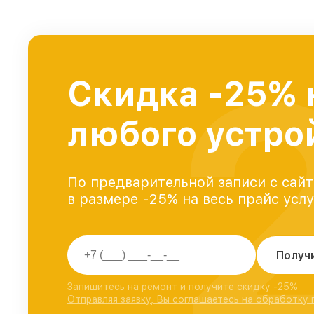
Скидка -25% 
любого устро
По предварительной записи с сайт
в размере -25% на весь прайс усл
Получ
Запишитесь на ремонт и получите скидку -25%
Отправляя заявку, Вы соглашаетесь на обработку