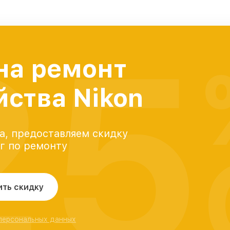
25
на ремонт
йства Nikon
а, предоставляем скидку
уг по ремонту
ить скидку
 персональных данных