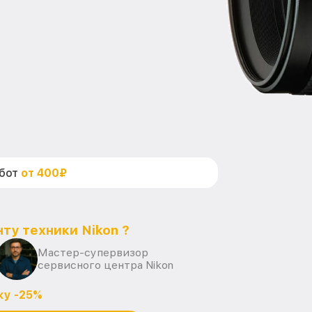
абот
от 400₽
ту техники Nikon ?
Мастер-супервизор
сервисного центра Nikon
ку -25%