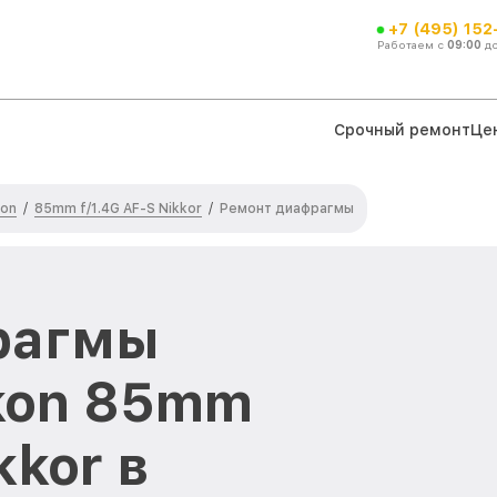
+7 (495) 152
Работаем с
09:00
д
Срочный ремонт
Це
kon
85mm f/1.4G AF-S Nikkor
/
/
Ремонт диафрагмы
рагмы
kon 85mm
kkor в