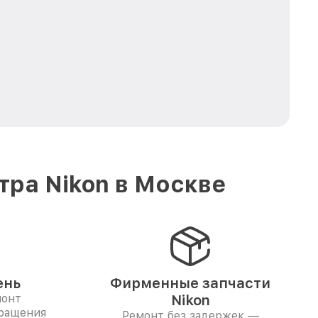
тра Nikon в Москве
ень
Фирменные запчасти
монт
Nikon
бращения
Ремонт без задержек —