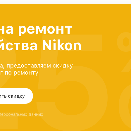
25
на ремонт
йства Nikon
а, предоставляем скидку
уг по ремонту
ить скидку
 персональных данных