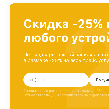
Скидка -25% 
любого устро
По предварительной записи с сайт
в размере -25% на весь прайс усл
Получ
Запишитесь на ремонт и получите скидку -25%
Отправляя заявку, Вы соглашаетесь на обработку