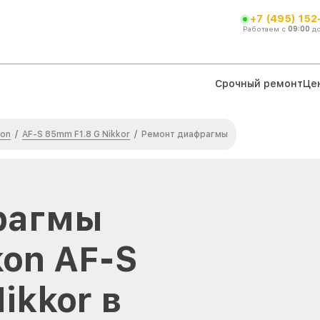
+7 (495) 152
Работаем с
09:00
д
Срочный ремонт
Це
kon
AF-S 85mm F1.8 G Nikkor
/
/
Ремонт диафрагмы
рагмы
kon AF-S
ikkor в