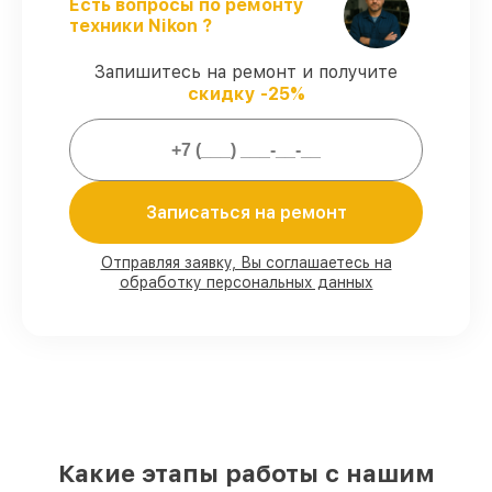
Есть вопросы по ремонту
гарантией.
техники Nikon ?
Запишитесь на ремонт и получите
Мы гарантируем:
скидку -25%
80%
ремонтов выполняем с
возможностью личного присутствия
владельца
90%
запчастей Nikon готовы к установке
Записаться на ремонт
в Москве, остальные поступают
оперативно
Отправляя заявку, Вы соглашаетесь на
Оригинальные комплектующие Nikon и
обработку персональных данных
качественные аналоги
– с учётом
любых финансовых возможностей
85%
ремонтов выполняются в тот же
день, если мастер приступает к ремонту
сразу
Какие этапы работы с нашим