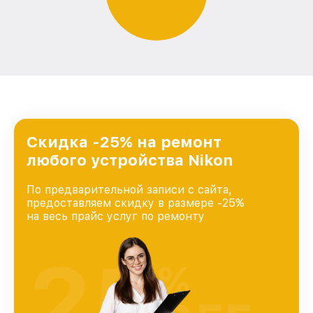
Скидка -25% на ремонт
любого устройства Nikon
По предварительной записи с сайта,
предоставляем скидку в размере -25%
на весь прайс услуг по ремонту
25
%