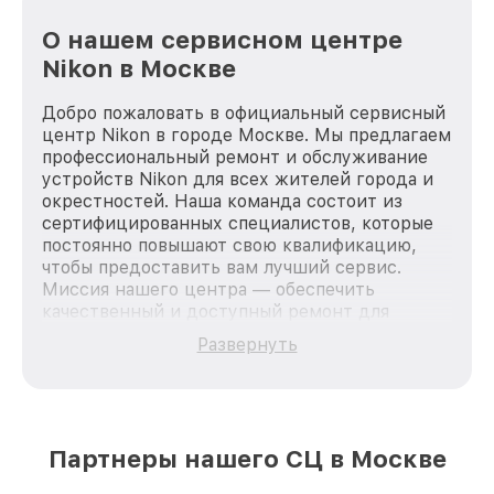
О нашем сервисном центре
Nikon в Москве
Добро пожаловать в официальный сервисный
центр Nikon в городе Москве. Мы предлагаем
профессиональный ремонт и обслуживание
устройств Nikon для всех жителей города и
окрестностей. Наша команда состоит из
сертифицированных специалистов, которые
постоянно повышают свою квалификацию,
чтобы предоставить вам лучший сервис.
Миссия нашего центра — обеспечить
качественный и доступный ремонт для
каждого пользователя продукции Nikon, вне
Развернуть
зависимости от сложности поломки. Мы
стремимся к тому, чтобы каждый клиент был
удовлетворен скоростью и качеством
предоставляемых услуг. Наша цель — стать
лучшим сервисным центром Nikon в городе
Партнеры нашего СЦ в Москве
Москве, постоянно повышая уровень доверия
и лояльности наших клиентов.