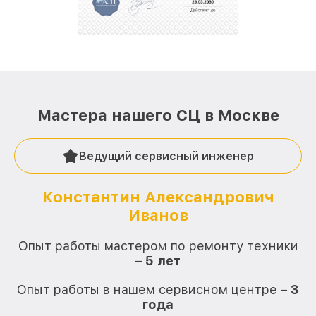
стараемся каждый день делать наш сервис еще
лучше!
Мастера нашего СЦ в Москве
Ведущий сервисный инженер
Константин Александрович
Иванов
О
Опыт работы мастером по ремонту техники
–
5 лет
О
Опыт работы в нашем сервисном центре –
3
года