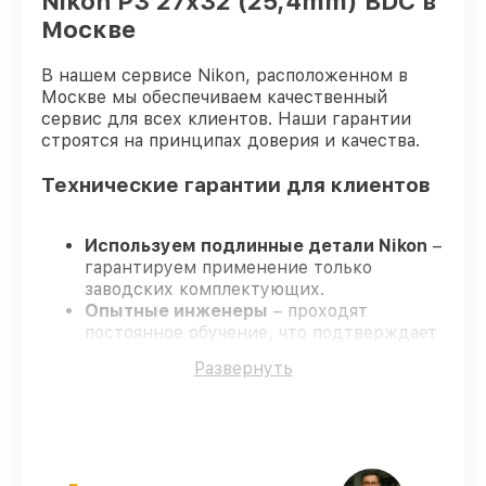
Nikon P3 27x32 (25,4mm) BDC в
Москве
В нашем сервисе Nikon, расположенном в
Москве мы обеспечиваем качественный
сервис для всех клиентов. Наши гарантии
строятся на принципах доверия и качества.
Технические гарантии для клиентов
Используем подлинные детали Nikon
–
гарантируем применение только
заводских комплектующих.
Опытные инженеры
– проходят
постоянное обучение, что подтверждает
уровень их профессионализма.
Развернуть
Соблюдаем сроки ремонта
– ремонт
оптического прицела Nikon P3 27x32
(25,4mm) BDC строго по
договоренности.
Официальная гарантия
– все работы и
запчасти защищены сервисной