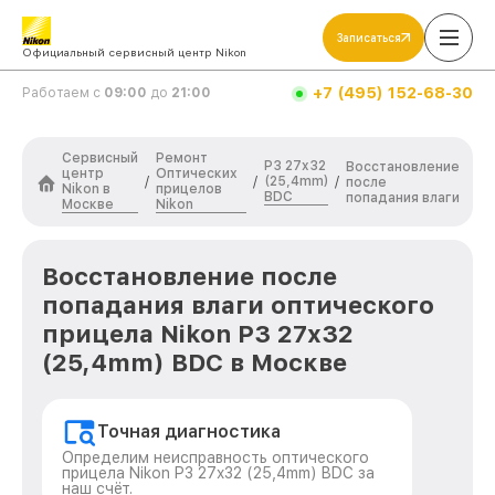
Записаться
Официальный сервисный центр Nikon
+7 (495) 152-68-30
Работаем с
09:00
до
21:00
Сервисный
Ремонт
P3 27x32
Восстановление
центр
Оптических
(25,4mm)
/
/
/
после
Nikon в
прицелов
BDC
попадания влаги
Москве
Nikon
Восстановление после
попадания влаги оптического
прицела Nikon P3 27x32
(25,4mm) BDC в Москве
Точная диагностика
Определим неисправность оптического
прицела Nikon P3 27x32 (25,4mm) BDC за
наш счёт.