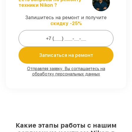
договоренности.
техники Nikon ?
Поддержка после ремонта
– все
ремонтные услуги и комплектующие
Запишитесь на ремонт и получите
защищены гарантийной поддержкой до
скидку -25%
3 лет.
Мы гарантируем:
Записаться на ремонт
80%
заказов проводим в присутствии
клиента
Отправляя заявку, Вы соглашаетесь на
90%
деталей Nikon готовы к установке в
обработку персональных данных
Москве, остальные доставляются быстро
Подлинные запчасти Nikon и
надёжные аналоги
– для разного
бюджета
85%
починок выполняются в тот же день,
если мастер приступает к ремонту сразу
Какие этапы работы с нашим