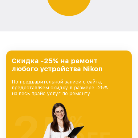
Скидка -25% на ремонт
любого устройства Nikon
По предварительной записи с сайта,
предоставляем скидку в размере -25%
на весь прайс услуг по ремонту
25
%