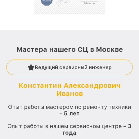
стараемся каждый день делать наш сервис еще
лучше!
Мастера нашего СЦ в Москве
Ведущий сервисный инженер
Константин Александрович
Иванов
О
Опыт работы мастером по ремонту техники
–
5 лет
О
Опыт работы в нашем сервисном центре –
3
года