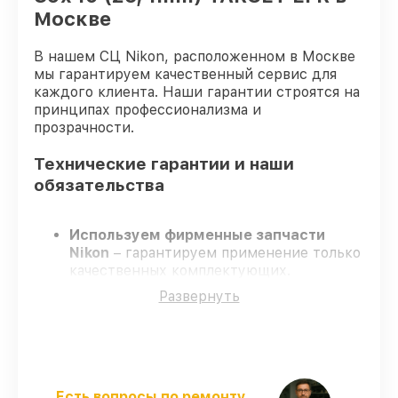
Москве
В нашем СЦ Nikon, расположенном в Москве
мы гарантируем качественный сервис для
каждого клиента. Наши гарантии строятся на
принципах профессионализма и
прозрачности.
Технические гарантии и наши
обязательства
Используем фирменные запчасти
Nikon
– гарантируем применение только
качественных комплектующих.
Квалифицированные специалисты
–
Развернуть
проходят строгий отбор, что
гарантирует качество выполняемых
работ.
Соблюдаем сроки ремонта
– ремонт
оптического прицела Nikon P3 39x40
(25,4mm) TARGET EFR строго по
Есть вопросы по ремонту