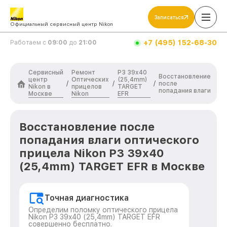
Записаться
Официальный сервисный центр Nikon
+7 (495) 152-68-30
Работаем с
09:00
до
21:00
Сервисный
Ремонт
P3 39x40
Восстановление
центр
Оптических
(25,4mm)
/
/
/
после
Nikon в
прицелов
TARGET
попадания влаги
Москве
Nikon
EFR
Восстановление после
попадания влаги оптического
прицела Nikon P3 39x40
(25,4mm) TARGET EFR в Москве
Точная диагностика
Определим поломку оптического прицела
Nikon P3 39x40 (25,4mm) TARGET EFR
совершенно бесплатно.