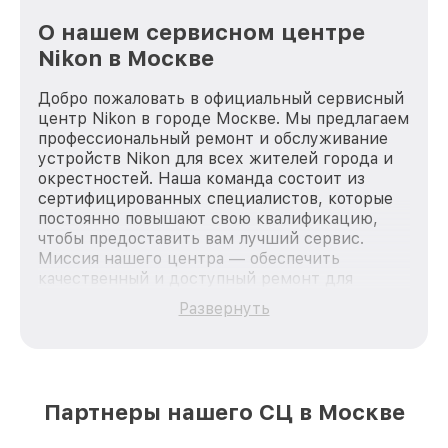
О нашем сервисном центре
Nikon в Москве
Добро пожаловать в официальный сервисный
центр Nikon в городе Москве. Мы предлагаем
профессиональный ремонт и обслуживание
устройств Nikon для всех жителей города и
окрестностей. Наша команда состоит из
сертифицированных специалистов, которые
постоянно повышают свою квалификацию,
чтобы предоставить вам лучший сервис.
Миссия нашего центра — обеспечить
качественный и доступный ремонт для
каждого пользователя продукции Nikon, вне
Развернуть
зависимости от сложности поломки. Мы
стремимся к тому, чтобы каждый клиент был
удовлетворен скоростью и качеством
предоставляемых услуг. Наша цель — стать
лучшим сервисным центром Nikon в городе
Партнеры нашего СЦ в Москве
Москве, постоянно повышая уровень доверия
и лояльности наших клиентов.