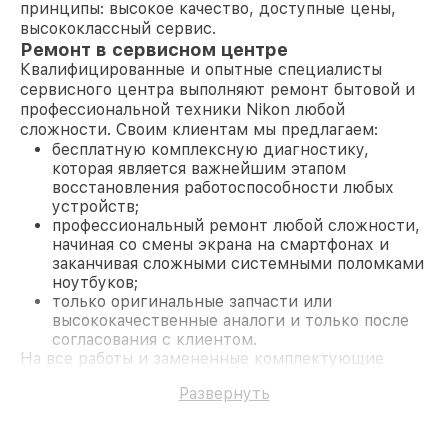
принципы: высокое качество, доступные цены,
высококлассный сервис.
Ремонт в сервисном центре
Квалифицированные и опытные специалисты
сервисного центра выполняют ремонт бытовой и
профессиональной техники Nikon любой
сложности. Своим клиентам мы предлагаем:
бесплатную комплексную диагностику,
которая является важнейшим этапом
восстановления работоспособности любых
устройств;
профессиональный ремонт любой сложности,
начиная со смены экрана на смартфонах и
заканчивая сложными системными поломками
ноутбуков;
только оригинальные запчасти или
высококачественные аналоги и только после
согласования с клиентом.
На все работы и замененные комплектующие
предоставляется длительная гарантия. В случае
Развернуть
поломки по условиям гарантии, мы бесплатно
исправим ситуацию.
Наши преимущества