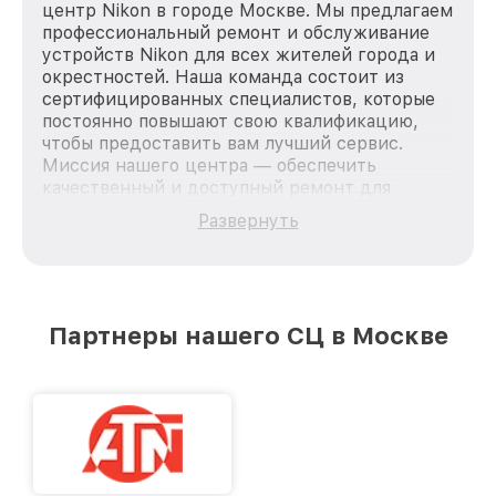
центр Nikon в городе Москве. Мы предлагаем
профессиональный ремонт и обслуживание
устройств Nikon для всех жителей города и
окрестностей. Наша команда состоит из
сертифицированных специалистов, которые
постоянно повышают свою квалификацию,
чтобы предоставить вам лучший сервис.
Миссия нашего центра — обеспечить
качественный и доступный ремонт для
каждого пользователя продукции Nikon, вне
Развернуть
зависимости от сложности поломки. Мы
стремимся к тому, чтобы каждый клиент был
удовлетворен скоростью и качеством
предоставляемых услуг. Наша цель — стать
лучшим сервисным центром Nikon в городе
Партнеры нашего СЦ в Москве
Москве, постоянно повышая уровень доверия
и лояльности наших клиентов.