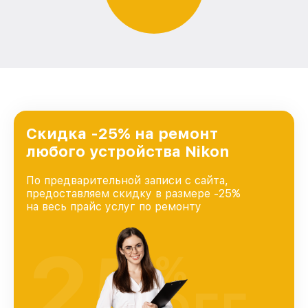
Скидка -25% на ремонт
любого устройства Nikon
По предварительной записи с сайта,
предоставляем скидку в размере -25%
на весь прайс услуг по ремонту
25
%