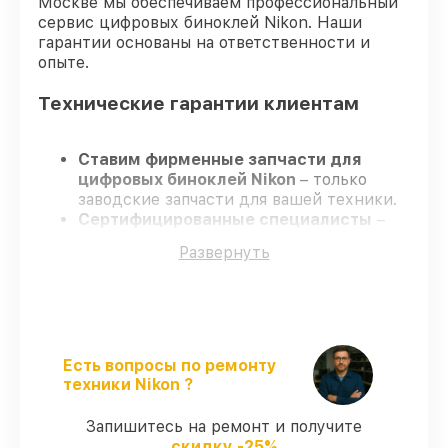
Москве мы обеспечиваем профессиональный
сервис цифровых биноклей Nikon. Наши
гарантии основаны на ответственности и
опыте.
Технические гарантии клиентам
Ставим фирменные запчасти для
цифровых биноклей Nikon
– только
заводские запчасти для вашей техники.
Сертифицированные специалисты
–
проходят серьезную проверку знаний и
Развернуть
навыков, что обеспечивает
гарантированно долговечный результат.
Работаем строго в установленных
заранее временных рамках
– ремонт
цифровых биноклей Nikon без
бесконечных переносов.
Есть вопросы по ремонту
Гарантийное обслуживание
– на все
техники Nikon ?
услуги и детали для цифровых биноклей
Nikon предоставляется официальное
Запишитесь на ремонт и получите
сопровождение.
скидку -25%