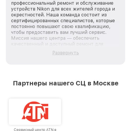
профессиональный ремонт и обслуживание
устройств Nikon для всех жителей города и
окрестностей. Наша команда состоит из
сертифицированных специалистов, которые
постоянно повышают свою квалификацию,
чтобы предоставить вам лучший сервис.
Миссия нашего центра — обеспечить
качественный и доступный ремонт для
каждого пользователя продукции Nikon, вне
Развернуть
зависимости от сложности поломки. Мы
стремимся к тому, чтобы каждый клиент был
удовлетворен скоростью и качеством
предоставляемых услуг. Наша цель — стать
лучшим сервисным центром Nikon в городе
Партнеры нашего СЦ в Москве
Москве, постоянно повышая уровень доверия
и лояльности наших клиентов.
Сервисный центр ATN в