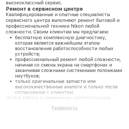
высококлассный сервис.
Ремонт в сервисном центре
Квалифицированные и опытные специалисты
сервисного центра выполняют ремонт бытовой и
профессиональной техники Nikon любой
сложности. Своим клиентам мы предлагаем:
бесплатную комплексную диагностику,
которая является важнейшим этапом
восстановления работоспособности любых
устройств;
профессиональный ремонт любой сложности,
начиная со смены экрана на смартфонах и
заканчивая сложными системными поломками
ноутбуков;
только оригинальные запчасти или
высококачественные аналоги и только после
согласования с клиентом.
На все работы и замененные комплектующие
предоставляется длительная гарантия. В случае
Развернуть
поломки по условиям гарантии, мы бесплатно
исправим ситуацию.
Наши преимущества
Преимуществами нашего сервисного центра