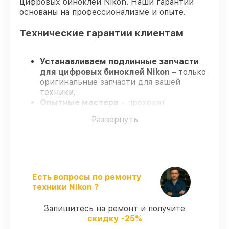
цифровых биноклей Nikon. Наши гарантии
основаны на профессионализме и опыте.
Технические гарантии клиентам
Устанавливаем подлинные запчасти
для цифровых биноклей Nikon
– только
оригинальные запчасти для вашей
техники.
Опытные мастера
– проходят
регулярное обучение, что подтверждает
Развернуть
качество и надёжность ремонта.
Завершаем работы без задержек
–
ремонт цифровых биноклей Nikon в
оговоренные сроки.
Официальная гарантия
– на все ремонт
и запчасти для цифровых биноклей Nikon
Есть вопросы по ремонту
предоставляется гарантия до 3-х лет.
техники Nikon ?
Запишитесь на ремонт и получите
Мы гарантируем:
скидку -25%