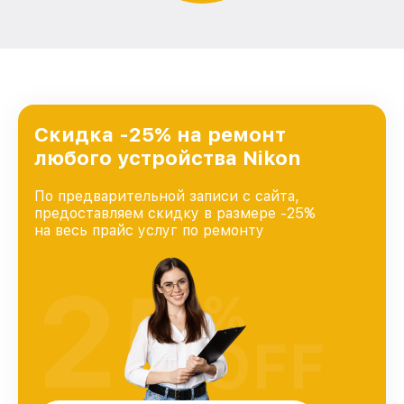
Скидка -25% на ремонт
любого устройства Nikon
По предварительной записи с сайта,
предоставляем скидку в размере -25%
на весь прайс услуг по ремонту
25
%
OFF