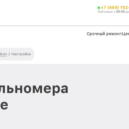
+7 (495) 152
Работаем с
09:00
д
Срочный ремонт
Це
ikon
/
Настройка
альномера
ве