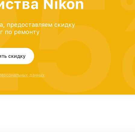
25
йства Nikon
а, предоставляем скидку
уг по ремонту
ить скидку
 персональных данных