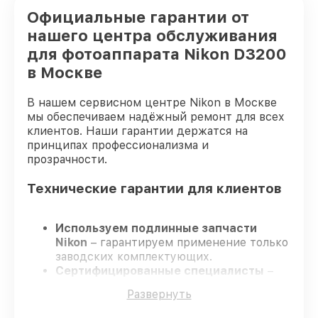
Официальные гарантии от
нашего центра обслуживания
для фотоаппарата Nikon D3200
в Москве
В нашем сервисном центре Nikon в Москве
мы обеспечиваем надёжный ремонт для всех
клиентов. Наши гарантии держатся на
принципах профессионализма и
прозрачности.
Технические гарантии для клиентов
Используем подлинные запчасти
Nikon
– гарантируем применение только
заводских комплектующих.
Сертифицированные специалисты
–
проходят постоянное обучение, что
Развернуть
подтверждает уровень их
профессионализма.