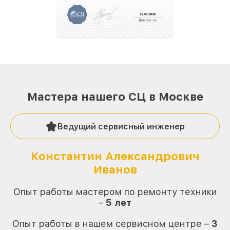
репутацию. Мы постоянно совершенствуемся и
стараемся каждый день делать наш сервис еще
лучше!
Мастера нашего СЦ в Москве
Ведущий сервисный инженер
Константин Александрович
Иванов
О
Опыт работы мастером по ремонту техники
–
5 лет
О
Опыт работы в нашем сервисном центре –
3