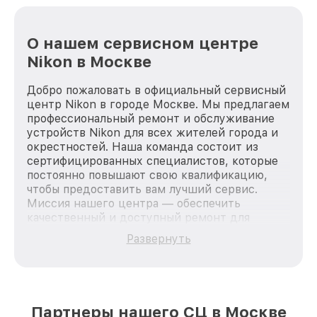
О нашем сервисном центре
Nikon в Москве
Добро пожаловать в официальный сервисный
центр Nikon в городе Москве. Мы предлагаем
профессиональный ремонт и обслуживание
устройств Nikon для всех жителей города и
окрестностей. Наша команда состоит из
сертифицированных специалистов, которые
постоянно повышают свою квалификацию,
чтобы предоставить вам лучший сервис.
Миссия нашего центра — обеспечить
качественный и доступный ремонт для
каждого пользователя продукции Nikon, вне
Развернуть
зависимости от сложности поломки. Мы
стремимся к тому, чтобы каждый клиент был
удовлетворен скоростью и качеством
предоставляемых услуг. Наша цель — стать
лучшим сервисным центром Nikon в городе
Партнеры нашего СЦ в Москве
Москве, постоянно повышая уровень доверия