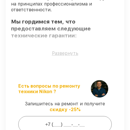
на принципах профессионализма и
ответственности.
Мы гордимся тем, что
предоставляем следующие
технические гарантии:
Использование оригинальных
Развернуть
запчастей
– гарантируем использование
фирменных запчастей для обслуживания.
Опытные мастера
– проверенные
специалисты с опытом и сертификацией.
Точное соблюдение сроков
–
Есть вопросы по ремонту
гарантируем завершение работ без
техники Nikon ?
задержек.
Подтвержденная гарантия
–
Запишитесь на ремонт и получите
предоставляем официальное
скидку -25%
гарантийное сопровождение после
починки.