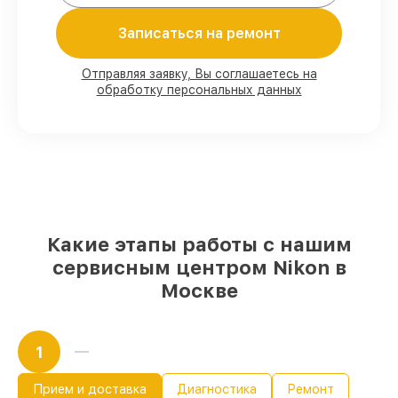
Мы гарантируем:
Записаться на ремонт
80%
работ в присутствии заказчика
90%
комплектующих для фотоаппаратов
Отправляя заявку, Вы соглашаетесь на
обработку персональных данных
на складе или быстро поставляются
Оригинальные запчасти и
качественные реплики на ваш выбор
–
для любого бюджета
85%
работ в течение пары часов, при
немедленном начале работ
Какие этапы работы с нашим
сервисным центром Nikon в
Москве
1
Прием и доставка
Диагностика
Ремонт