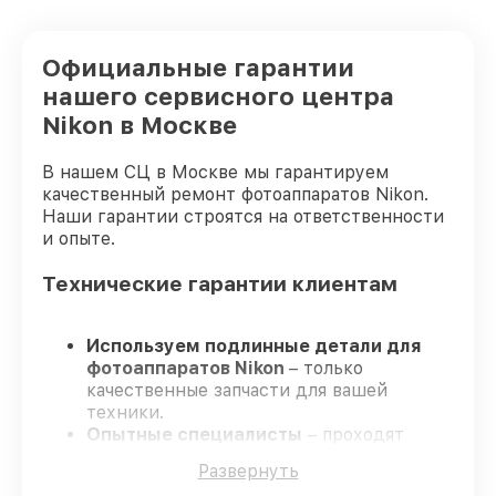
Официальные гарантии
нашего сервисного центра
Nikon в Москве
В нашем СЦ в Москве мы гарантируем
качественный ремонт фотоаппаратов Nikon.
Наши гарантии строятся на ответственности
и опыте.
Технические гарантии клиентам
Используем подлинные детали для
фотоаппаратов Nikon
– только
качественные запчасти для вашей
техники.
Опытные специалисты
– проходят
серьезную проверку знаний и навыков,
Развернуть
что обеспечивает высокий уровень