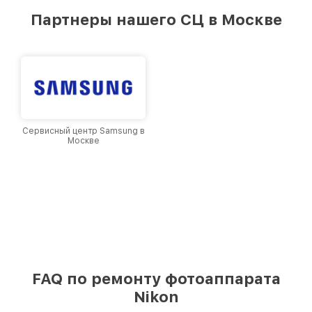
лучшим сервисным центром Nikon в городе
Партнеры нашего СЦ в Москве
Москве, постоянно повышая уровень доверия
и лояльности наших клиентов.
Сервисный центр Samsung в
Москве
FAQ по ремонту фотоаппарата
Nikon