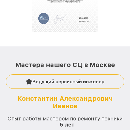
За годы своей деятельности мы получали только
положительные отзывы и обрели отличную
репутацию. Мы постоянно совершенствуемся и
стараемся каждый день делать наш сервис еще
лучше!
Мастера нашего СЦ в Москве
Ведущий сервисный инженер
Константин Александрович
Иванов
О
Опыт работы мастером по ремонту техники
–
5 лет
О