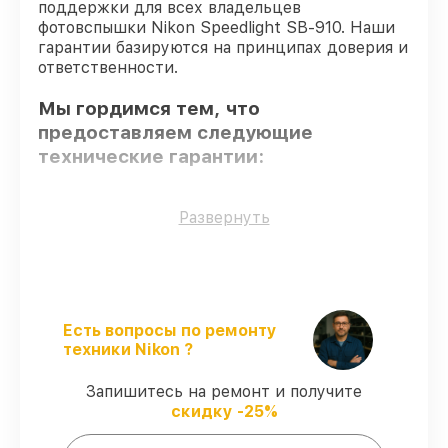
поддержки для всех владельцев
фотовспышки Nikon Speedlight SB-910. Наши
гарантии базируются на принципах доверия и
ответственности.
Мы гордимся тем, что
предоставляем следующие
технические гарантии:
Оригинальные детали
– гарантируем
Развернуть
использование фирменных запчастей для
обслуживания.
Опытные мастера
– мастера проходят
строгий отбор и регулярное обучение.
Соблюдение сроков починки
–
Есть вопросы по ремонту
гарантируем завершение работ без
техники Nikon ?
задержек.
Гарантийное обслуживание
–
Запишитесь на ремонт и получите
обслуживаем фотовспышек всегда со
скидку -25%
строгим соблюдением гарантийных
обязательств.