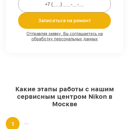
Мы гарантируем:
Записаться на ремонт
80%
работ под контролем клиента
90%
комплектующих для фотовспышек
Отправляя заявку, Вы соглашаетесь на
обработку персональных данных
имеются в наличии или доступны для
срочного заказа
Подбор оригинальных комплектующих
и надежных реплик с возможностью
выбрать
– для любого бюджета
85%
работ в течение пары часов, при
условии, что обслуживание началось
сразу
Какие этапы работы с нашим
сервисным центром Nikon в
Москве
1