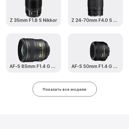
VR AF-P DX Nikkor Nikon
Замена электронной платы 10-2
Z 35mm F1.8 S Nikkor
Z 24-70mm F4.0 S Nikkor
VR AF-P DX Nikkor Nikon
Замена узла диафрагмы 10-20mm
AF-P DX Nikkor Nikon
Замена мотора 10-20mm f/4.5-5
Nikkor Nikon
AF-S 85mm F1.4 G Nikkor
AF-S 50mm F1.4 G Nikkor
Настройка автофокуса 10-20mm 
AF-P DX Nikkor Nikon
Показать все модели
Замена корпуса 10-20mm f/4.5-5
Nikkor Nikon
Обновление ПО 10-20mm f/4.5-5
Nikkor Nikon
Юстировка 10-20mm f/4.5-5.6G 