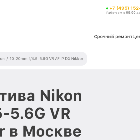
+7 (495) 152
Работаем с
09:00
д
Срочный ремонт
Це
kon
/
10-20mm f/4.5-5.6G VR AF-P DX Nikkor
тива Nikon
5-5.6G VR
r в Москве