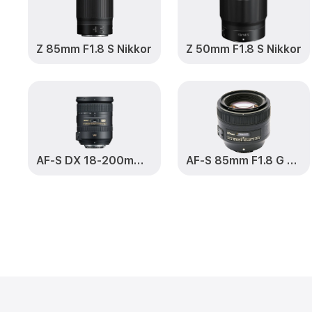
Z 85mm F1.8 S Nikkor
Z 50mm F1.8 S Nikkor
AF-S DX 18-200mm F3.5-5.6 G VR II ED Zoom-Nikkor
AF-S 85mm F1.8 G Nikkor