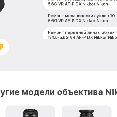
5.6G VR AF-P DX Nikkor Nikon
Ремонт механических узлов 10-
5.6G VR AF-P DX Nikkor Nikon
Ремонт передней линзы объек
f/4.5-5.6G VR AF-P DX Nikkor Nik
Ремонт шлейфа оптического ст
10-20mm f/4.5-5.6G VR AF-P DX N
Ремонт электроники 10-20mm f/
AF-P DX Nikkor Nikon
Устранение механических повр
20mm f/4.5-5.6G VR AF-P DX Nikk
угие модели объектива Ni
Замена переходных шлейфов 10
5.6G VR AF-P DX Nikkor Nikon
Ремонт узла автофокуса 10-20m