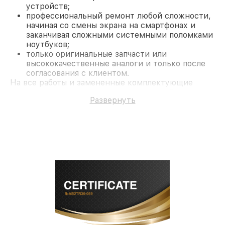
устройств;
профессиональный ремонт любой сложности,
начиная со смены экрана на смартфонах и
заканчивая сложными системными поломками
ноутбуков;
только оригинальные запчасти или
высококачественные аналоги и только после
согласования с клиентом.
На все работы и замененные комплектующие
предоставляется длительная гарантия. В случае
Развернуть
поломки по условиям гарантии, мы бесплатно
исправим ситуацию.
Наши преимущества
Преимуществами нашего сервисного центра
Nikon в Москве являются:
лучшие специалисты с многолетним опытом и
безупречной репутацией;
современное оборудование и
лицензированное ПО в ремонтно-
диагностических мастерских;
собственный склад комплектующих, что
позволяет сократить сроки
восстановительных работ;