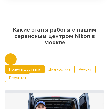
надёжные аналоги
– для разного
бюджета
85%
работ исполняются за 1–2 часа, при
незамедлительном начале работ
Какие этапы работы с нашим
сервисным центром Nikon в
Москве
1
Прием и доставка
Диагностика
Ремонт
Результат