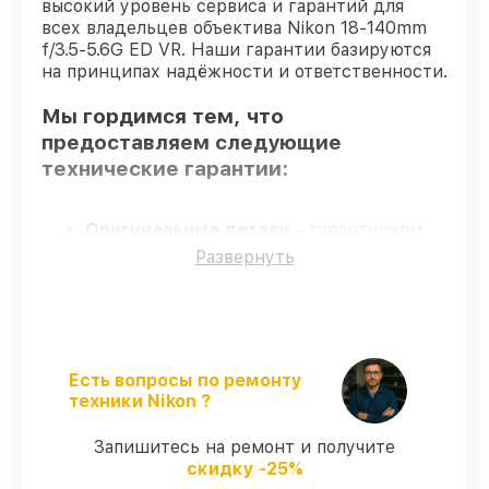
высокий уровень сервиса и гарантий для
всех владельцев объектива Nikon 18-140mm
f/3.5-5.6G ED VR. Наши гарантии базируются
на принципах надёжности и ответственности.
Мы гордимся тем, что
предоставляем следующие
технические гарантии:
Оригинальные детали
– гарантируем
использование фирменных запчастей для
Развернуть
обслуживания.
Опытные мастера
– проверенные
специалисты с опытом и сертификацией.
Точное соблюдение сроков
–
соблюдаем сроки сервиса объектива 18-
Есть вопросы по ремонту
140mm f/3.5-5.6G ED VR, согласованные с
техники Nikon ?
клиентом.
Сервис с гарантией
– все работы по
Запишитесь на ремонт и получите
восстановлению проводятся с
скидку -25%
официальной гарантией.