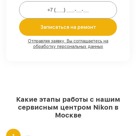
Мы гарантируем:
Записаться на ремонт
80%
работ с возможностью
присутствовать
90%
комплектующих для объективов на
Отправляя заявку, Вы соглашаетесь на
обработку персональных данных
складе или доступны для быстрой
доставки
Подбор оригинальных комплектующих
и надежных реплик с возможностью
выбрать
– с учётом всех запросов
85%
работ за 1–2 часа, при условии, что
обслуживание началось сразу
Какие этапы работы с нашим
сервисным центром Nikon в
Москве