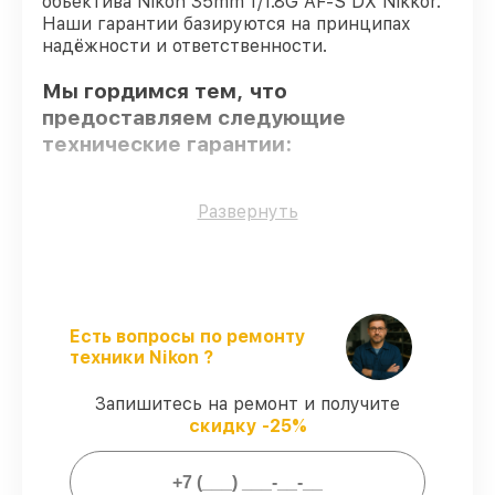
объектива Nikon 35mm f/1.8G AF-S DX Nikkor.
Наши гарантии базируются на принципах
надёжности и ответственности.
Мы гордимся тем, что
предоставляем следующие
технические гарантии:
Использование оригинальных
Развернуть
запчастей
– только подлинные
комплектующие.
Сертифицированные инженеры
– все
работники проходят обязательное
обучение и ежегодную аттестацию, что
Есть вопросы по ремонту
подтверждает их уровень мастерства.
техники Nikon ?
Точное соблюдение сроков
–
гарантируем завершение работ без
Запишитесь на ремонт и получите
задержек.
скидку -25%
Подтвержденная гарантия
– все
работы по восстановлению проводятся с
официальной гарантией.