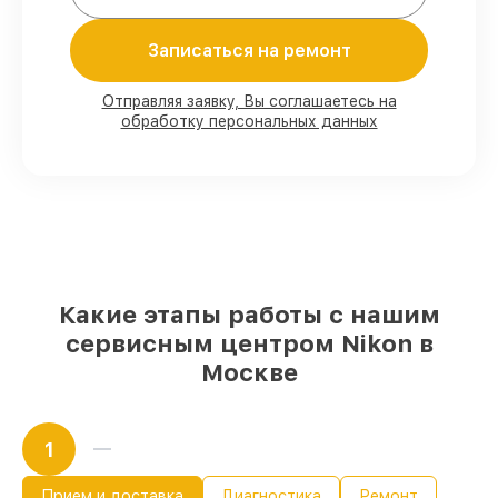
Мы гарантируем:
Записаться на ремонт
80%
работ в вашем присутствии
Отправляя заявку, Вы соглашаетесь на
обработку персональных данных
90%
комплектующих для объективов на
складе или доступны для срочного
заказа
Подбор оригинальных комплектующих
и надежных реплик с возможностью
выбрать
– под любые финансовые
возможности
85%
работ быстро и без задержек, при
немедленном начале работ
Какие этапы работы с нашим
сервисным центром Nikon в
Москве
1
Прием и доставка
Диагностика
Ремонт