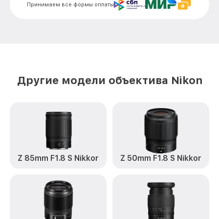
Принимаем все формы оплаты
Устранение механических повреждений
от 900₽
35mm f/1.8G AF-S DX Nikkor Nikon
Замена переходных шлейфов 35mm
от 1200₽
f/1.8G AF-S DX Nikkor Nikon
Ремонт узла автофокуса 35mm f/1.8G
от 1150₽
AF-S DX Nikkor Nikon
Другие модели объектива Nikon
Замена электронной платы 35mm f/1.8G
от 500₽
AF-S DX Nikkor Nikon
Замена узла диафрагмы 35mm f/1.8G
от 1200₽
AF-S DX Nikkor Nikon
Замена мотора 35mm f/1.8G AF-S DX
от 1800₽
Nikkor Nikon
Z 85mm F1.8 S Nikkor
Z 50mm F1.8 S Nikkor
Настройка автофокуса 35mm f/1.8G AF-
от 1100₽
S DX Nikkor Nikon
Замена корпуса 35mm f/1.8G AF-S DX
от 400₽
Nikkor Nikon