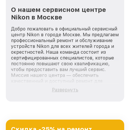
О нашем сервисном центре
Nikon в Москве
Добро пожаловать в официальный сервисный
центр Nikon в городе Москве. Мы предлагаем
профессиональный ремонт и обслуживание
устройств Nikon для всех жителей города и
окрестностей. Наша команда состоит из
сертифицированных специалистов, которые
постоянно повышают свою квалификацию,
чтобы предоставить вам лучший сервис.
Миссия нашего центра — обеспечить
качественный и доступный ремонт для
каждого пользователя продукции Nikon, вне
Развернуть
зависимости от сложности поломки. Мы
стремимся к тому, чтобы каждый клиент был
удовлетворен скоростью и качеством
предоставляемых услуг. Наша цель — стать
лучшим сервисным центром Nikon в городе
Москве, постоянно повышая уровень доверия
и лояльности наших клиентов.
Скидка -25% на ремонт