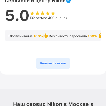
Сервисный центр Nikon
5.0
Замена светофильтра 35mm f/1.8G AF-S
от 900₽
DX Nikkor Nikon
132 отзыва 409 оценок
Обслуживание
100%
Вежливость персонала
100%
К
Больше отзывов
Наш сервис Nikon в Москве в