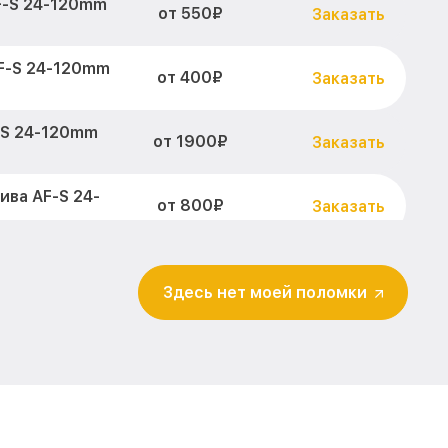
F-S 24-120mm
от 550₽
Заказать
F-S 24-120mm
от 400₽
Заказать
-S 24-120mm
от 1900₽
Заказать
ва AF-S 24-
от 800₽
Заказать
абилизатора
от 600₽
Заказать
or Nikon
Здесь нет моей поломки
0mm F4.0 G ED
от 900₽
Заказать
реждений AF-S
от 900₽
Заказать
ikon