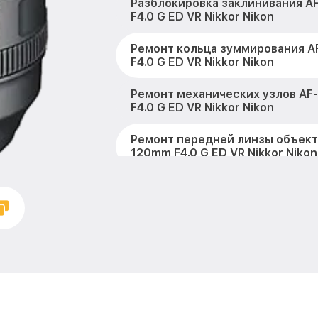
Разблокировка заклинивания A
F4.0 G ED VR Nikkor Nikon
Ремонт кольца зуммирования A
F4.0 G ED VR Nikkor Nikon
Ремонт механических узлов AF
F4.0 G ED VR Nikkor Nikon
Ремонт передней линзы объекти
120mm F4.0 G ED VR Nikkor Nikon
Ремонт шлейфа оптического ст
AF-S 24-120mm F4.0 G ED VR Nikk
Ремонт электроники AF-S 24-12
VR Nikkor Nikon
Устранение механических пов
24-120mm F4.0 G ED VR Nikkor N