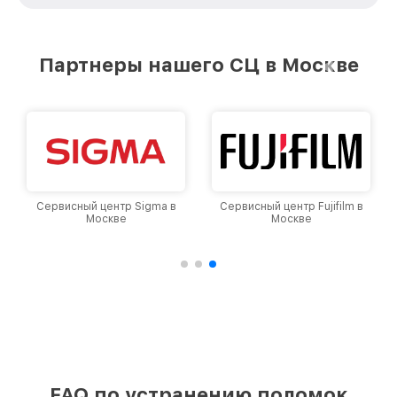
удовлетворен скоростью и качеством
предоставляемых услуг. Наша цель — стать
лучшим сервисным центром Nikon в городе
Партнеры нашего СЦ в Москве
Москве, постоянно повышая уровень доверия
и лояльности наших клиентов.
Сервисный центр Sigma в
Сервисный центр Fujifilm в
Москве
Москве
FAQ по устранению поломок