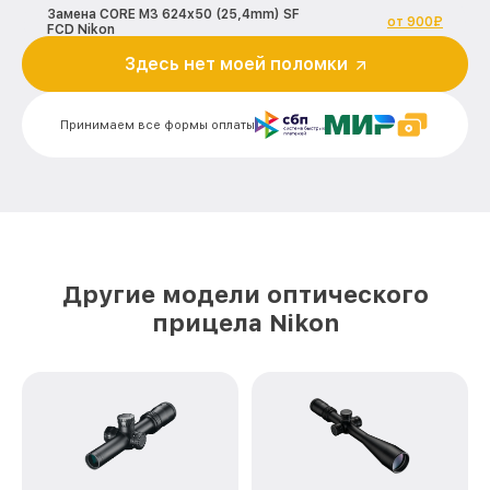
Замена CORE M3 624x50 (25,4mm) SF
от 900₽
FCD Nikon
Здесь нет моей поломки
Ремонт встроенного дальнометра и
других устройств M3 624x50 (25,4mm)
от 750₽
SF FCD Nikon
Принимаем все формы оплаты
Калибровка и настройка тепловизора
от 750₽
M3 624x50 (25,4mm) SF FCD Nikon
Ремонт датчика синхроимпульсов M3
от 1550₽
624x50 (25,4mm) SF FCD Nikon
Ремонт оптики M3 624x50 (25,4mm) SF
от 2000₽
FCD Nikon
Другие модели оптического
прицела Nikon
Восстановление питания M3 624x50
от 650₽
(25,4mm) SF FCD Nikon
Замена ключей управления M3 624x50
от 590₽
(25,4mm) SF FCD Nikon
Замена корпуса M3 624x50 (25,4mm) SF
от 1250₽
FCD Nikon