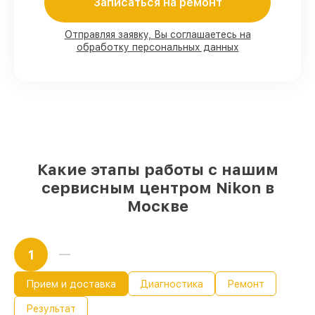
Записаться на ремонт
80%
работ под контролем клиента
Отправляя заявку, Вы соглашаетесь на
обработку персональных данных
90%
комплектующих для оптических
прицелов имеются в наличии или
доступны для быстрой доставки
Качественные реплики и
оригинальные детали по вашему
выбору
– с учётом всех запросов
85%
работ в течение пары часов, если
мастер приступает к восстановлению
сразу
Какие этапы работы с нашим
сервисным центром Nikon в
Москве
1
Прием и доставка
Диагностика
Ремонт
Результат