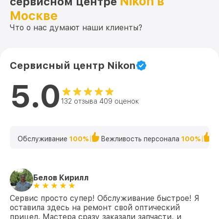
Nikon в
сервисном центре
от 650₽
M3 624x50 (25,4mm) SF FCD Nikon
Москве
Ремонт платы управления
Что о нас думают наши клиенты?
(восстановление) M3 624x50 (25,4mm)
от 750₽
SF FCD Nikon
Прошивка (Обновление ПО) M3 624x50
от 450₽
Сервисный центр Nikon
(25,4mm) SF FCD Nikon
5.0
132 отзыва 409 оценок
Обслуживание
100%
Вежливость персонала
100%
К
Белов Кирилл
Сервис просто супер! Обслуживание быстрое! Я
оставила здесь на ремонт свой оптический
прицел. Мастера сразу заказали запчасти, и