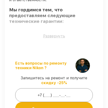
Мы гордимся тем, что
предоставляем следующие
технические гарантии:
Оригинальные детали
– гарантируем
Развернуть
использование фирменных запчастей для
обслуживания.
Опытные мастера
– проверенные
специалисты с опытом и сертификацией.
Выполнение работ вовремя
–
Есть вопросы по ремонту
соблюдаем сроки сервиса оптического
техники Nikon ?
прицела M3 624x50 (25,4mm) SF FCD,
согласованные с клиентом.
Запишитесь на ремонт и получите
Гарантийное обслуживание
–
скидку -25%
предоставляем официальное
гарантийное сопровождение после
починки.
Мы гарантируем: