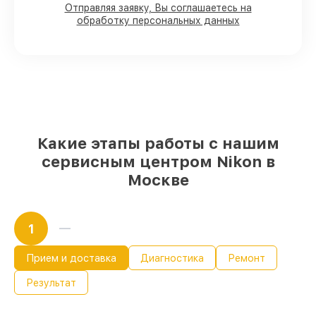
Отправляя заявку, Вы соглашаетесь на
обработку персональных данных
80%
работ в присутствии заказчика
90%
комплектующих для оптических
прицелов имеются в наличии или
доступны для срочного заказа
Подбор оригинальных комплектующих
и надежных реплик с возможностью
выбрать
– с учётом всех запросов
85%
работ в течение пары часов, если
мастер приступает к восстановлению
Какие этапы работы с нашим
сразу
сервисным центром Nikon в
Москве
1
Прием и доставка
Диагностика
Ремонт
Результат