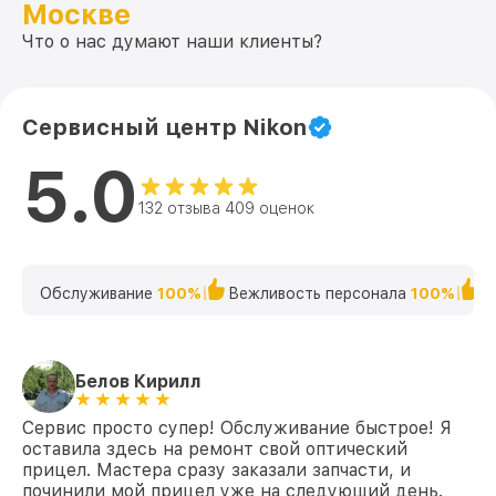
Москве
Ремонт платы управления
Что о нас думают наши клиенты?
(восстановление) P3 39x50 (25,4mm)
от 750₽
Duplex Nikon
Прошивка (Обновление ПО) P3 39x50
от 450₽
Сервисный центр Nikon
(25,4mm) Duplex Nikon
5.0
132 отзыва 409 оценок
Обслуживание
100%
Вежливость персонала
100%
К
Белов Кирилл
Сервис просто супер! Обслуживание быстрое! Я
оставила здесь на ремонт свой оптический
прицел. Мастера сразу заказали запчасти, и
починили мой прицел уже на следующий день.