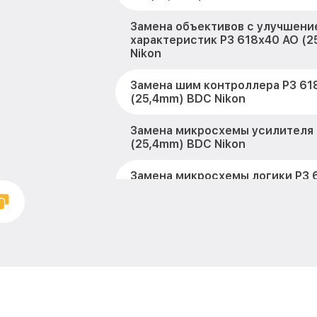
Замена объективов с улучшени
характеристик P3 618x40 AO (
Nikon
Замена шим контроллера P3 61
(25,4mm) BDC Nikon
Замена микросхемы усилителя 
(25,4mm) BDC Nikon
Замена микросхемы логики P3 
(25,4mm) BDC Nikon
Замена CORE P3 618x40 AO (25
Nikon
Ремонт встроенного дальномет
устройств P3 618x40 AO (25,4m
Калибровка и настройка теплов