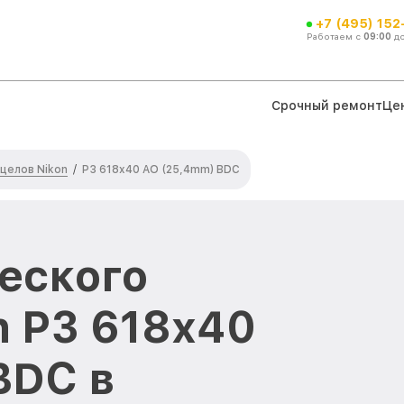
+7 (495) 152
Работаем с
09:00
д
Срочный ремонт
Це
целов Nikon
/
P3 618x40 AO (25,4mm) BDC
еского
n P3 618x40
BDC в