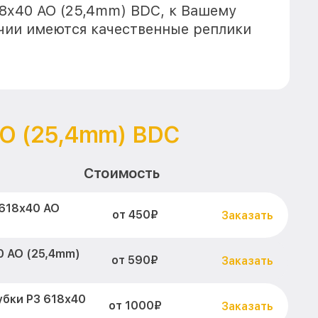
18x40 AO (25,4mm) BDC, к Вашему
ичии имеются качественные реплики
AO (25,4mm) BDC
Стоимость
 618x40 AO
от 450₽
Заказать
0 AO (25,4mm)
от 590₽
Заказать
убки P3 618x40
от 1000₽
Заказать