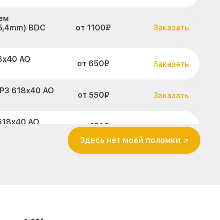
ем
от 1100₽
25,4mm) BDC
Заказать
8x40 AO
от 650₽
Заказать
P3 618x40 AO
от 550₽
Заказать
618x40 AO
от 450₽
Заказать
Здесь нет моей поломки
,4mm) BDC
от 900₽
Заказать
ра и других
от 750₽
Заказать
m) BDC Nikon
изора P3