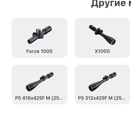
Другие 
Force 1000
X1000
P5 416x42SF M (25,4mm) BDC
P5 312x42SF M (25,4mm) BDC