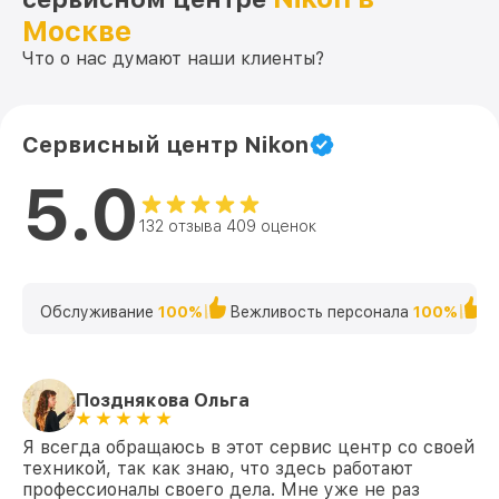
P5 312x42SF M (25,4mm) BDC Nikon
Москве
Ремонт платы управления
Что о нас думают наши клиенты?
(восстановление) P5 312x42SF M
от 750₽
(25,4mm) BDC Nikon
Прошивка (Обновление ПО) P5 312x42SF
от 450₽
Сервисный центр Nikon
M (25,4mm) BDC Nikon
5.0
132 отзыва 409 оценок
Обслуживание
100%
Вежливость персонала
100%
К
Позднякова Ольга
Я всегда обращаюсь в этот сервис центр со своей
техникой, так как знаю, что здесь работают
профессионалы своего дела. Мне уже не раз