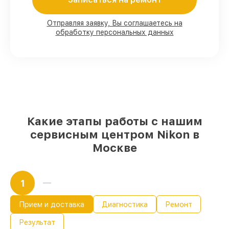
80%
работ в вашем присутствии
Отправляя заявку, Вы соглашаетесь на
обработку персональных данных
90%
комплектующих для оптических
прицелов имеются в наличии или
доступны для срочного заказа
Качественные реплики и
оригинальные детали по вашему
выбору
– с учётом всех запросов
85%
работ быстро и без задержек, при
условии, что обслуживание началось
сразу
Какие этапы работы с нашим
сервисным центром Nikon в
Москве
1
Прием и доставка
Диагностика
Ремонт
Результат