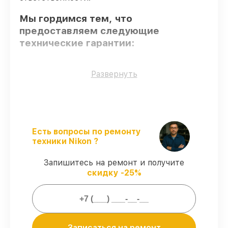
Мы гордимся тем, что
предоставляем следующие
технические гарантии:
Оригинальные детали
– только
Развернуть
подлинные комплектующие.
Квалифицированные специалисты
–
мастера проходят строгий отбор и
регулярное обучение.
Соблюдение сроков починки
–
Есть вопросы по ремонту
восстановление оптического прицела P5
техники Nikon ?
312x42SF M (25,4mm) BDC выполняется
строго в оговоренные сроки.
Запишитесь на ремонт и получите
Гарантийное обслуживание
–
скидку -25%
обслуживаем оптических прицелов
всегда со строгим соблюдением
гарантийных обязательств.
Мы гарантируем:
Записаться на ремонт