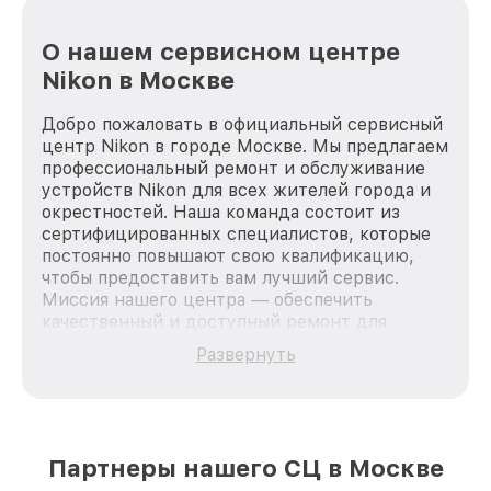
О нашем сервисном центре
Nikon в Москве
Добро пожаловать в официальный сервисный
центр Nikon в городе Москве. Мы предлагаем
профессиональный ремонт и обслуживание
устройств Nikon для всех жителей города и
окрестностей. Наша команда состоит из
сертифицированных специалистов, которые
постоянно повышают свою квалификацию,
чтобы предоставить вам лучший сервис.
Миссия нашего центра — обеспечить
качественный и доступный ремонт для
каждого пользователя продукции Nikon, вне
Развернуть
зависимости от сложности поломки. Мы
стремимся к тому, чтобы каждый клиент был
удовлетворен скоростью и качеством
предоставляемых услуг. Наша цель — стать
лучшим сервисным центром Nikon в городе
Партнеры нашего СЦ в Москве
Москве, постоянно повышая уровень доверия