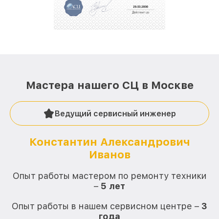
стараемся каждый день делать наш сервис еще
лучше!
Мастера нашего СЦ в Москве
Ведущий сервисный инженер
Константин Александрович
Иванов
О
Опыт работы мастером по ремонту техники
–
5 лет
О
Опыт работы в нашем сервисном центре –
3
года