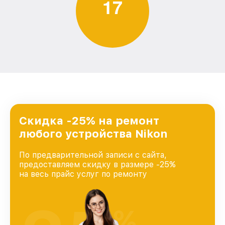
1
7
Скидка -25% на ремонт
любого устройства Nikon
По предварительной записи с сайта,
предоставляем скидку в размере -25%
на весь прайс услуг по ремонту
%