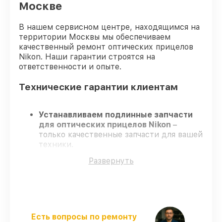
Москве
В нашем сервисном центре, находящимся на
территории Москвы мы обеспечиваем
качественный ремонт оптических прицелов
Nikon. Наши гарантии строятся на
ответственности и опыте.
Технические гарантии клиентам
Устанавливаем подлинные запчасти
для оптических прицелов Nikon
–
только качественные запчасти для вашей
техники.
Сертифицированные инженеры
–
Развернуть
проходят строгий отбор, что
гарантирует высокий уровень сервиса.
Соблюдаем сроки
– ремонт оптических
прицелов Nikon без бесконечных
переносов.
Официальная гарантия
– на все ремонт
Есть вопросы по ремонту