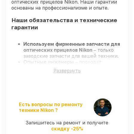
оптических прицелов Nikon. Наши гарантии
основаны на профессионализме и опыте.
Наши обязательства и технические
гарантии
Используем фирменные запчасти для
оптических прицелов Nikon
– только
заводские запчасти для вашей техники.
Опытные инженеры
– проходят
регулярное обучение, что гарантирует
Развернуть
гарантированно долговечный результат.
Соблюдаем сроки
– ремонт оптических
прицелов Nikon в оговоренные сроки.
Официальная гарантия
– на все виды
работ и комплектующие для оптических
прицелов Nikon предоставляется
Есть вопросы по ремонту
гарантия до 3-х лет.
техники Nikon ?
Запишитесь на ремонт и получите
Мы гарантируем:
скидку -25%