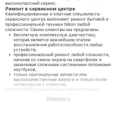
высококлассный сервис.
Ремонт в сервисном центре
Квалифицированные и опытные специалисты
сервисного центра выполняют ремонт бытовой и
профессиональной техники Nikon любой
сложности. Своим клиентам мы предлагаем:
бесплатную комплексную диагностику,
которая является важнейшим этапом
восстановления работоспособности любых
устройств;
профессиональный ремонт любой сложности,
начиная со смены экрана на смартфонах и
заканчивая сложными системными поломками
ноутбуков;
только оригинальные запчасти или
высококачественные аналоги и только после
согласования с клиентом.
На все работы и замененные комплектующие
предоставляется длительная гарантия. В случае
Развернуть
поломки по условиям гарантии, мы бесплатно
исправим ситуацию.
Наши преимущества
Преимуществами нашего сервисного центра