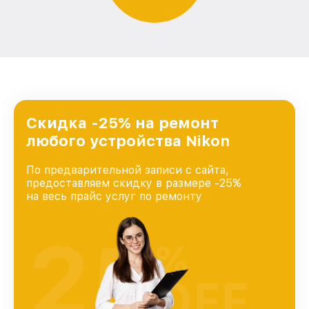
Скидка -25% на ремонт
любого устройства Nikon
По предварительной записи с сайта,
предоставляем скидку в размере -25%
на весь прайс услуг по ремонту
25
%
OFF