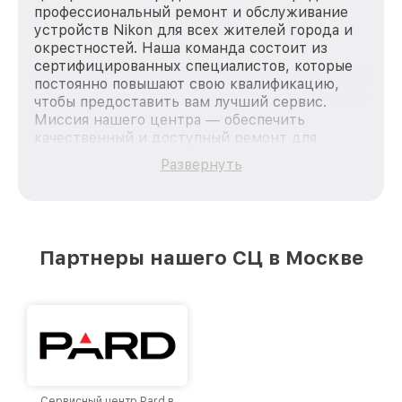
профессиональный ремонт и обслуживание
устройств Nikon для всех жителей города и
окрестностей. Наша команда состоит из
сертифицированных специалистов, которые
постоянно повышают свою квалификацию,
чтобы предоставить вам лучший сервис.
Миссия нашего центра — обеспечить
качественный и доступный ремонт для
каждого пользователя продукции Nikon, вне
Развернуть
зависимости от сложности поломки. Мы
стремимся к тому, чтобы каждый клиент был
удовлетворен скоростью и качеством
предоставляемых услуг. Наша цель — стать
лучшим сервисным центром Nikon в городе
Партнеры нашего СЦ в Москве
Москве, постоянно повышая уровень доверия
и лояльности наших клиентов.
Сервисный центр Pard в