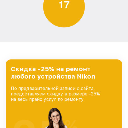
1
7
Скидка -25% на ремонт
любого устройства Nikon
По предварительной записи с сайта,
предоставляем скидку в размере -25%
на весь прайс услуг по ремонту
%