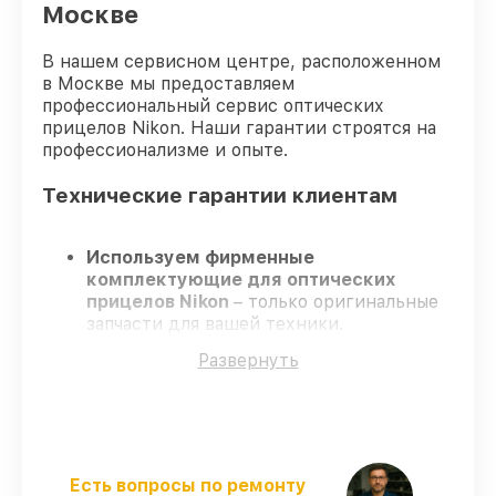
Москве
В нашем сервисном центре, расположенном
в Москве мы предоставляем
профессиональный сервис оптических
прицелов Nikon. Наши гарантии строятся на
профессионализме и опыте.
Технические гарантии клиентам
Используем фирменные
комплектующие для оптических
прицелов Nikon
– только оригинальные
запчасти для вашей техники.
Опытные специалисты
– проходят
Развернуть
серьезную проверку знаний и навыков,
что подтверждает высокий уровень
сервиса.
Соблюдаем сроки
– ремонт оптических
прицелов Nikon без бесконечных
переносов.
Есть вопросы по ремонту