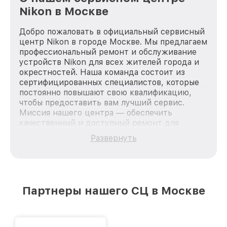
Nikon в Москве
Добро пожаловать в официальный сервисный
центр Nikon в городе Москве. Мы предлагаем
профессиональный ремонт и обслуживание
устройств Nikon для всех жителей города и
окрестностей. Наша команда состоит из
сертифицированных специалистов, которые
постоянно повышают свою квалификацию,
чтобы предоставить вам лучший сервис.
Миссия нашего центра — обеспечить
качественный и доступный ремонт для
каждого пользователя продукции Nikon, вне
Развернуть
зависимости от сложности поломки. Мы
стремимся к тому, чтобы каждый клиент был
удовлетворен скоростью и качеством
предоставляемых услуг. Наша цель — стать
лучшим сервисным центром Nikon в городе
Партнеры нашего СЦ в Москве
Москве, постоянно повышая уровень доверия
и лояльности наших клиентов.